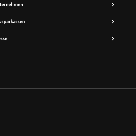
ternehmen
usparkassen
esse