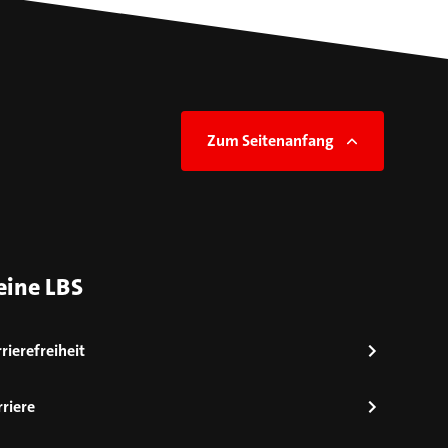
Zum Seitenanfang
eine LBS
rierefreiheit
riere