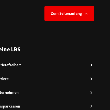
Zum Seitenanfang
eine LBS
rierefreiheit
riere
ternehmen
usparkassen