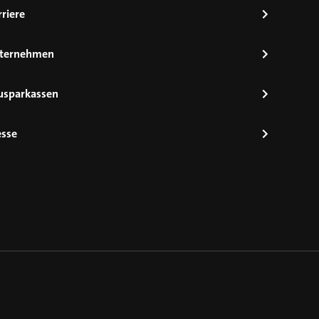
riere
ternehmen
usparkassen
esse