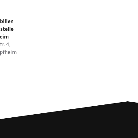
bilien
stelle
heim
tr.
4
,
pfheim