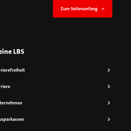
Zum Seitenanfang
eine LBS
rierefreiheit
riere
ternehmen
usparkassen