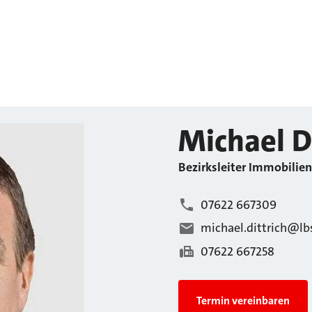
Michael
D
Bezirksleiter Immobilien
07622 667309
michael.dittrich@lb
07622 667258
Termin vereinbaren