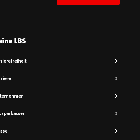
eine LBS
rierefreiheit
riere
ternehmen
usparkassen
esse