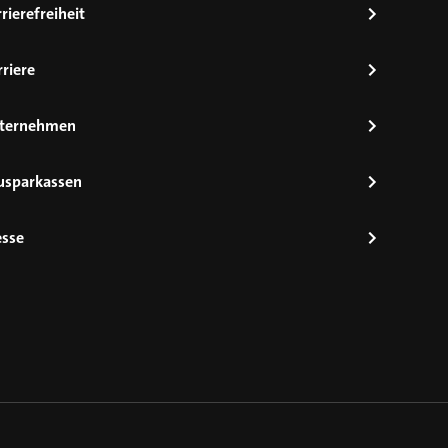
rierefreiheit
riere
ternehmen
usparkassen
esse