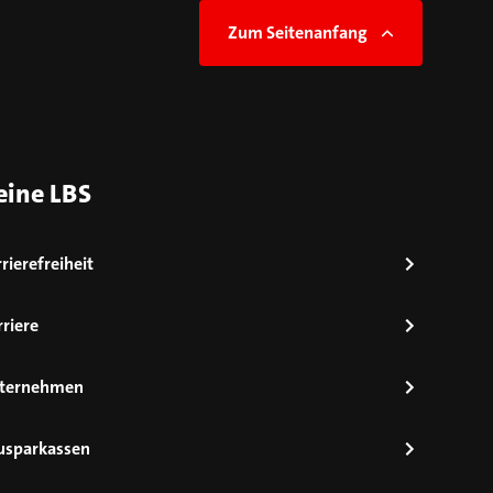
Zum Seitenanfang
eine LBS
rierefreiheit
riere
ternehmen
usparkassen