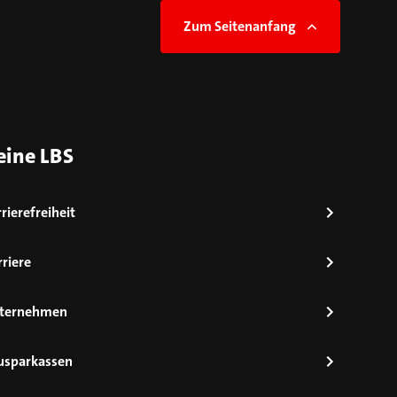
Zum Seitenanfang
eine LBS
rierefreiheit
riere
ternehmen
usparkassen