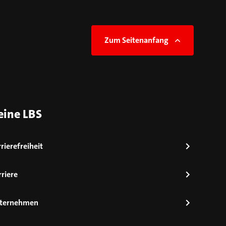
Zum Seitenanfang
eine LBS
rierefreiheit
riere
ternehmen