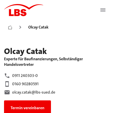
Olcay Catak
Olcay
Catak
Experte für Baufinanzierungen, Selbständiger
Handelsvertreter
0911 240303-0
0160 90280591
olcay.catak@lbs-sued.de
Termin vereinbaren