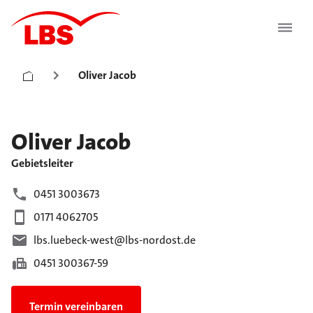
Oliver Jacob
Oliver
Jacob
Gebietsleiter
0451 3003673
0171 4062705
lbs.luebeck-west@lbs-nordost.de
0451 300367-59
Termin vereinbaren