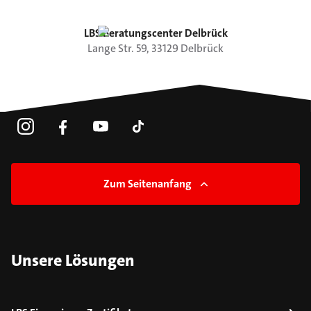
LBS Beratungscenter Delbrück
Lange Str.
59
,
33129
Delbrück
Zum Seitenanfang
Unsere Lösungen