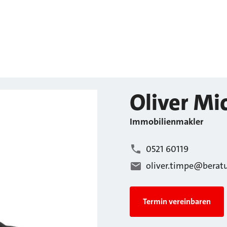
Oliver Mi
Immobilienmakler
0521 60119
oliver.timpe@berat
Termin vereinbaren