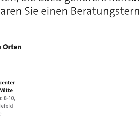
aren Sie einen Beratungster
n Orten
center
 Mitte
.
8-10
,
lefeld
e