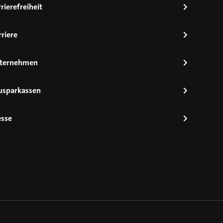
rierefreiheit
riere
ternehmen
usparkassen
esse