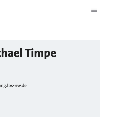
chael
Timpe
ung.lbs-nw.de