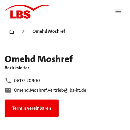
Omehd Moshref
Omehd
Moshref
Bezirksleiter
06172 20900
Omehd.Moshref.Vertrieb@lbs-ht.de
Termin vereinbaren