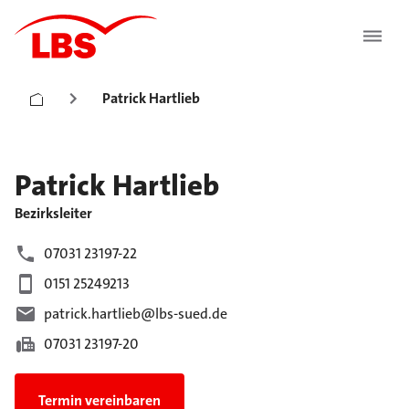
Patrick Hartlieb
Patrick
Hartlieb
Bezirksleiter
07031 23197-22
0151 25249213
patrick.hartlieb@lbs-sued.de
07031 23197-20
Termin vereinbaren