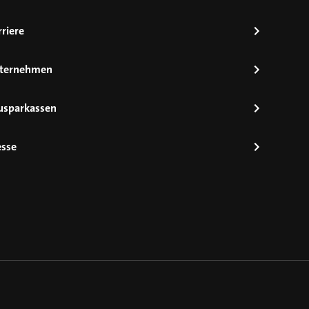
riere
ternehmen
usparkassen
esse