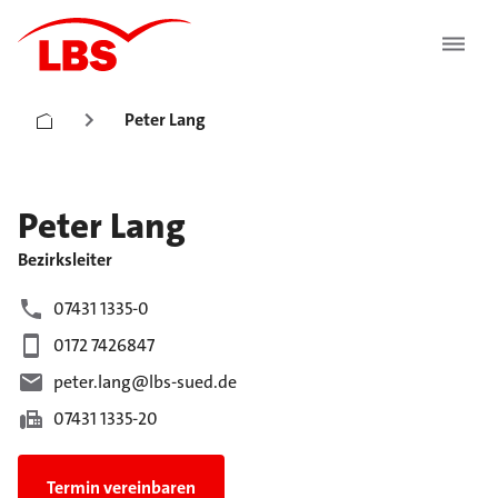
Peter Lang
Peter
Lang
Bezirksleiter
07431 1335-0
0172 7426847
peter.lang@lbs-sued.de
07431 1335-20
Termin vereinbaren