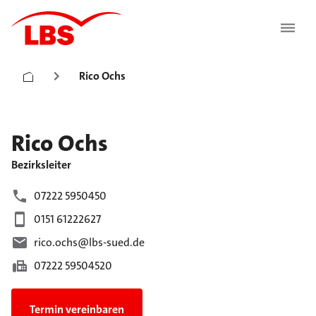
Rico Ochs
Rico
Ochs
Bezirksleiter
07222 5950450
0151 61222627
rico.ochs@lbs-sued.de
07222 59504520
Termin vereinbaren