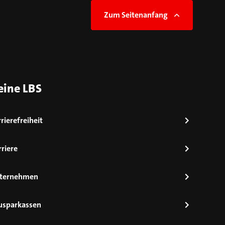
Zum Seitenanfang
eine LBS
rierefreiheit
riere
ternehmen
usparkassen