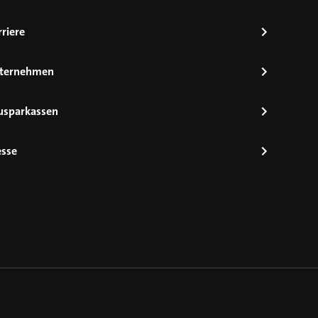
riere
ternehmen
usparkassen
esse