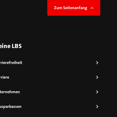
Zum Seitenanfang
eine LBS
rierefreiheit
riere
ternehmen
usparkassen