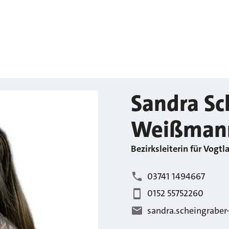
Sandra
Sc
Weißman
Bezirksleiterin für Vogtl
03741 1494667
0152 55752260
sandra.scheingrabe