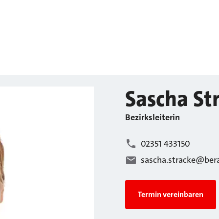
Sascha
St
Bezirksleiterin
02351 433150
sascha.stracke@ber
Termin vereinbaren