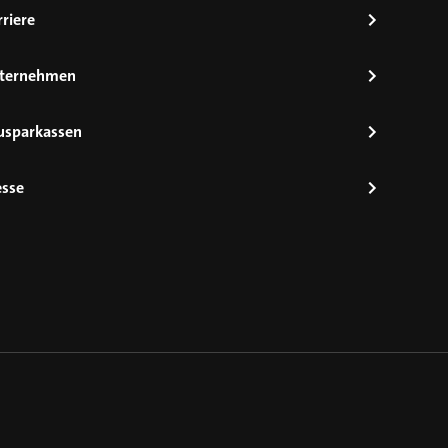
riere
ternehmen
usparkassen
esse