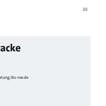
racke
atung.lbs-nw.de