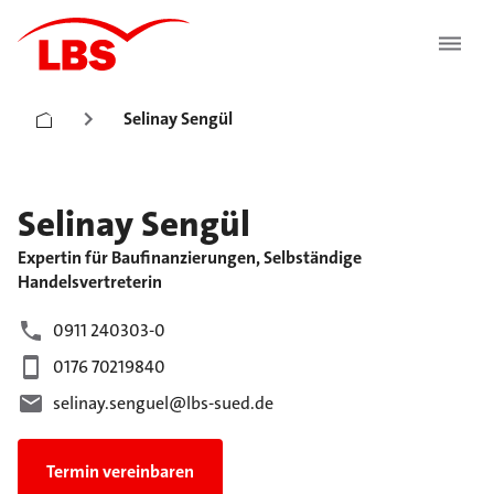
Selinay Sengül
Selinay
Sengül
Expertin für Baufinanzierungen, Selbständige
Handelsvertreterin
0911 240303-0
0176 70219840
selinay.senguel@lbs-sued.de
Termin vereinbaren