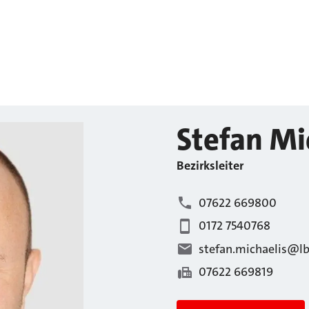
Stefan
Mi
Bezirksleiter
07622 669800
0172 7540768
stefan.michaelis@lb
07622 669819