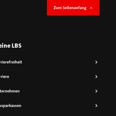
Zum Seitenanfang
eine LBS
rierefreiheit
riere
ternehmen
usparkassen