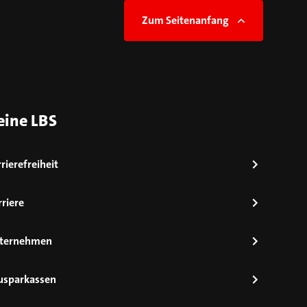
Zum Seitenanfang
eine LBS
rierefreiheit
riere
ternehmen
usparkassen