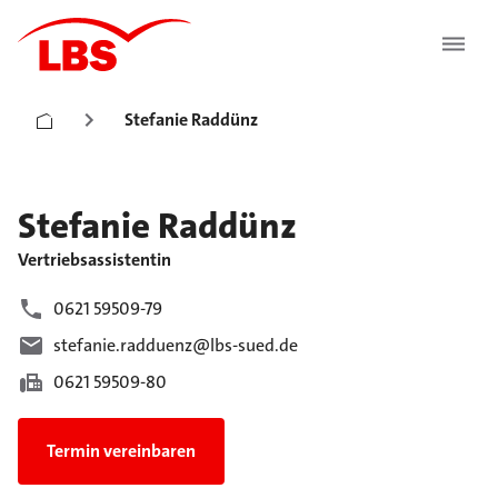
Stefanie Raddünz
Stefanie
Raddünz
Vertriebsassistentin
0621 59509-79
stefanie.radduenz@lbs-sued.de
0621 59509-80
Termin vereinbaren