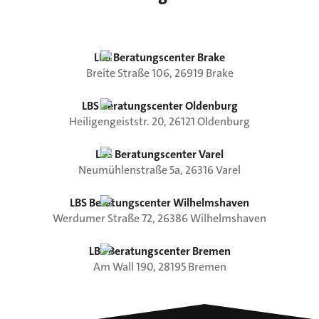
LBS Beratungscenter Brake
Breite Straße
106
,
26919
Brake
LBS Beratungscenter Oldenburg
Heiligengeiststr.
20
,
26121
Oldenburg
LBS Beratungscenter Varel
Neumühlenstraße
5a
,
26316
Varel
LBS Beratungscenter Wilhelmshaven
Werdumer Straße
72
,
26386
Wilhelmshaven
LBS Beratungscenter Bremen
Am Wall
190
,
28195
Bremen