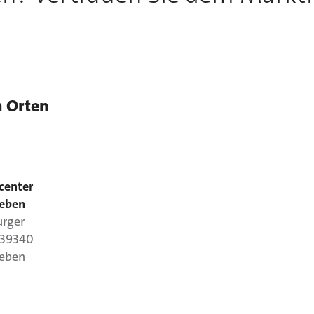
n Orten
center
leben
rger
39340
leben