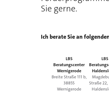
Sie gerne.
Ich berate Sie an folgende
LBS
LBS
Beratungscenter
Beratungs
Wernigerode
Haldens
Breite Straße
111 b
,
Magdebu
38855
Straße
22
,
Wernigerode
Haldens