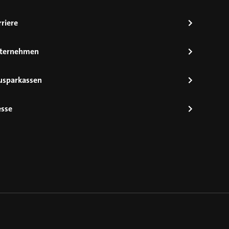
riere
ternehmen
usparkassen
esse