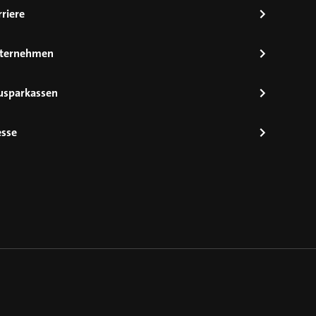
riere
ternehmen
usparkassen
esse