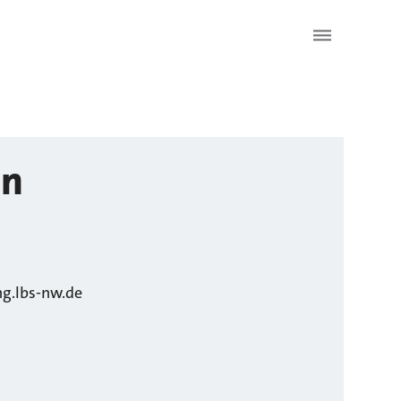
in
g.lbs-nw.de