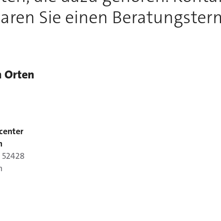
aren Sie einen Beratungster
n Orten
center
h
,
52428
h