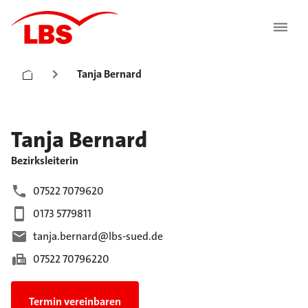
Tanja Bernard
Tanja
Bernard
Bezirksleiterin
07522 7079620
0173 5779811
tanja.bernard@lbs-sued.de
07522 70796220
Termin vereinbaren