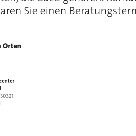
aren Sie einen Beratungster
n Orten
center
l
,
50321
l