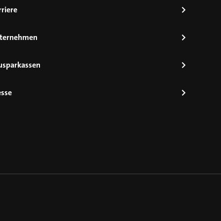
riere
ternehmen
usparkassen
esse