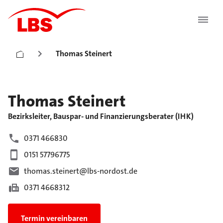
Thomas Steinert
Thomas
Steinert
Bezirksleiter, Bauspar- und Finanzierungsberater (IHK)
0371 466830
0151 57796775
thomas.steinert@lbs-nordost.de
0371 4668312
Termin vereinbaren