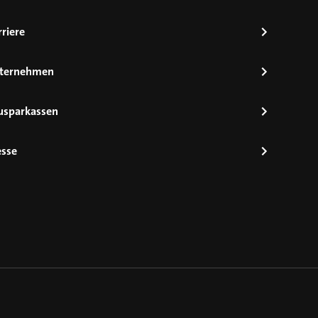
riere
ternehmen
usparkassen
esse