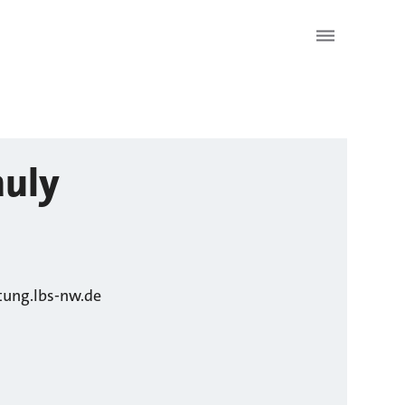
auly
tung.lbs-nw.de