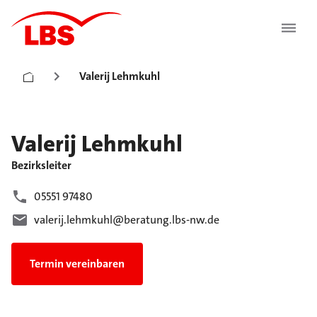
Valerij Lehmkuhl
Valerij
Lehmkuhl
Bezirksleiter
05551 97480
valerij.lehmkuhl@beratung.lbs-nw.de
Termin vereinbaren