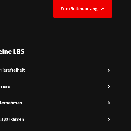
Zum Seitenanfang
eine LBS
rierefreiheit
riere
ternehmen
usparkassen