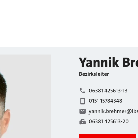
Yannik
Br
Bezirksleiter
06381 425613-13
0151 15784348
yannik.brehmer@lbs
06381 425613-20