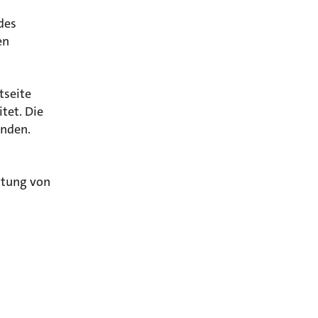
des
en
tseite
tet. Die
inden.
itung von