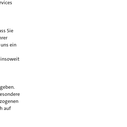
rvices
ss Sie
hrer
 uns ein
 insoweit
ngeben.
besondere
ezogenen
h auf