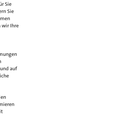
r Sie
rn Sie
ehmen
 wir Ihre
mmungen
m
und auf
iche
len
rmieren
it