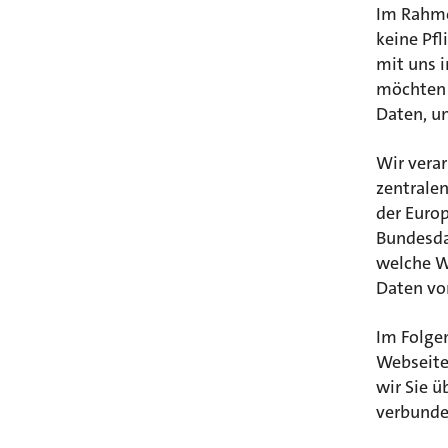
Im Rahme
keine Pf
mit uns 
möchten (
Daten, u
Wir vera
zentrale
der Euro
Bundesda
welche W
Daten vo
Im Folge
Webseite
wir Sie 
verbunde