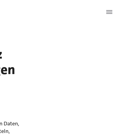
z
gen
n Daten,
teln,