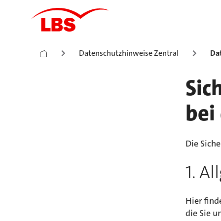
Datenschutzhinweise Zentral
Da
Sic
bei
Die Siche
1. A
Hier find
die Sie u