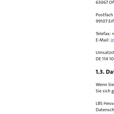
63067 Of
Postfach
99107 Erf
Telefax:
E-Mail:
i
Umsatzst
DE 114 10
1.3. D
Wenn Sie
Sie sich
LBS Hess
Datensch