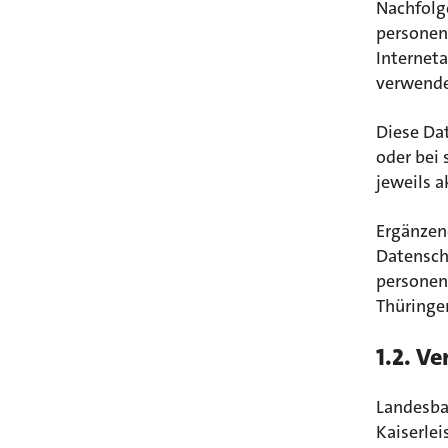
Nachfolg
personen
Internet
verwende
Diese Da
oder bei 
jeweils a
Ergänzen
Datensch
personen
Thüringe
1.2. V
Landesba
Kaiserlei