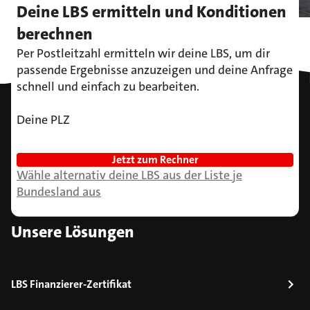
Deine LBS ermitteln und Konditionen
Auf alles Neue vorbereitet
berechnen
sein?
Per Postleitzahl ermitteln wir deine LBS, um dir 
passende Ergebnisse anzuzeigen und deine Anfrage 
Kriegst du hin. Mit uns.
schnell und einfach zu bearbeiten.
Deine PLZ
Zum Seitenanfang
Jetzt zum Rechner
Wähle alternativ deine LBS aus der Liste je
Bundesland aus
Unsere Lösungen
LBS Finanzierer-Zertifikat