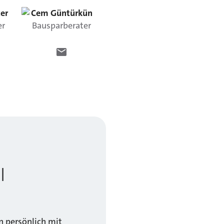
ter
Cem
Güntürkün
er
Bausparberater
l
 persönlich mit