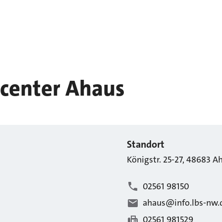
center Ahaus
Standort
Königstr.
25-27
,
48683
A
02561 98150
ahaus@info.lbs-nw.
02561 981529