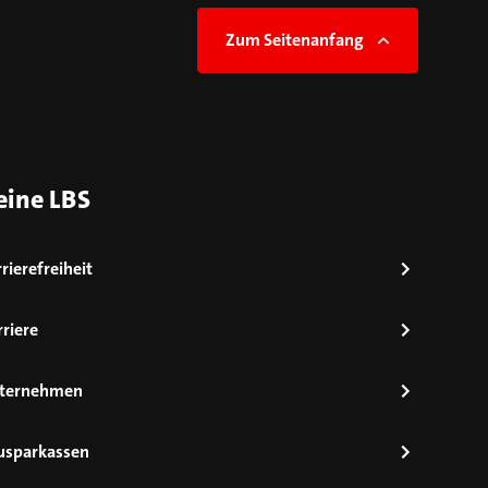
Zum Seitenanfang
eine LBS
rierefreiheit
riere
ternehmen
usparkassen