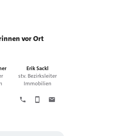
rinnen vor Ort
er
Erik
Sackl
er
stv. Bezirksleiter
n
Immobilien