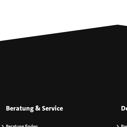
Beratung & Service
D
Beratung finden
Bar