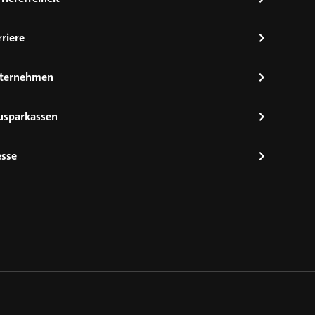
riere
ternehmen
usparkassen
esse