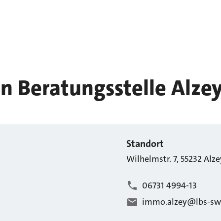
n Beratungsstelle Alze
Standort
Wilhelmstr.
7
,
55232
Alze
06731 4994-13
immo.alzey@lbs-sw