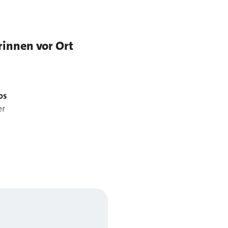
rinnen vor Ort
os
er