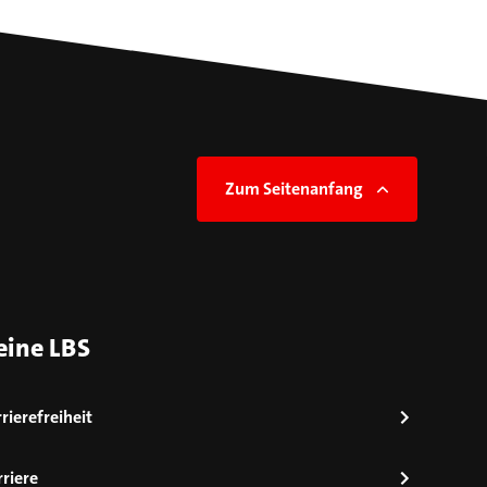
Zum Seitenanfang
eine LBS
rierefreiheit
riere