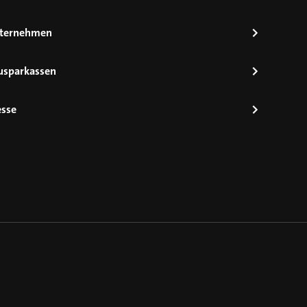
ternehmen
usparkassen
esse