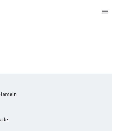
Hameln
w.de