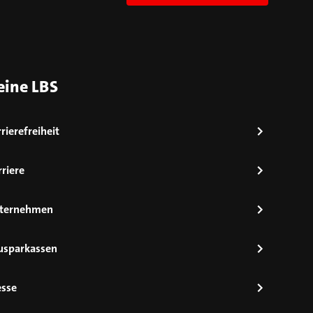
eine LBS
rierefreiheit
riere
ternehmen
usparkassen
esse