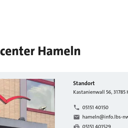
scenter Hameln
Standort
Kastanienwall
56
,
31785
05151 40150
hameln@info.lbs-n
05151 401529