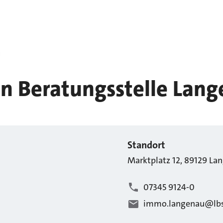
u
n Beratungsstelle Lan
Standort
Marktplatz
12
,
89129
La
07345 9124-0
immo.langenau@lbs