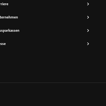
riere
ternehmen
usparkassen
esse