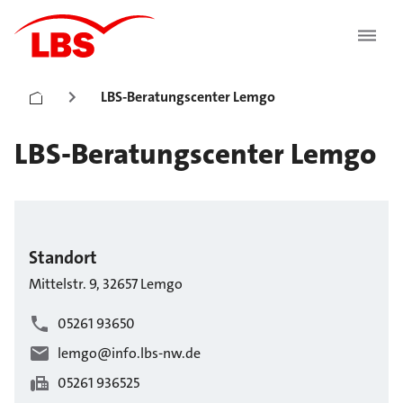
LBS-Beratungscenter Lemgo
LBS-Beratungscenter Lemgo
Standort
Mittelstr.
9
,
32657
Lemgo
05261 93650
lemgo@info.lbs-nw.de
05261 936525