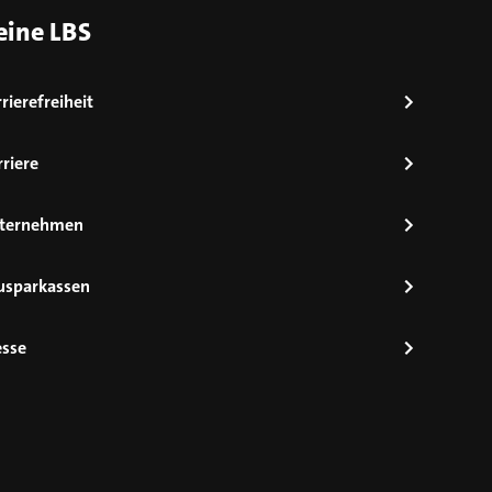
eine LBS
rierefreiheit
riere
ternehmen
usparkassen
esse