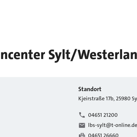
ncenter Sylt/Westerla
Standort
Kjeirstraße
17b
,
25980
Sy
04651 21200
lbs-sylt@t-online.d
04651 26660