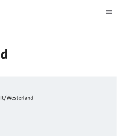
nd
lt/Westerland
e