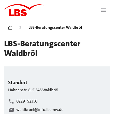
LBS-Beratungscenter Waldbröl
LBS-Beratungscenter
Waldbröl
Standort
Hahnenstr.
8
,
51545
Waldbröl
02291 92350
waldbroel@info.lbs-nw.de