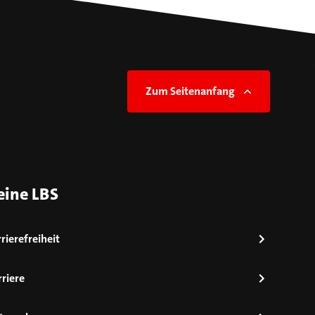
Zum Seitenanfang
eine LBS
rierefreiheit
riere