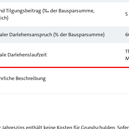
und Tilgungsbeitrag (‰ der Bausparsumme,
5
ich)
ler Darlehensanspruch (% der Bausparsumme)
6
11
le Darlehenslaufzeit
M
hrliche Beschreibung
r Jahreszins enthält keine Kosten für Grundschulden. Sofe