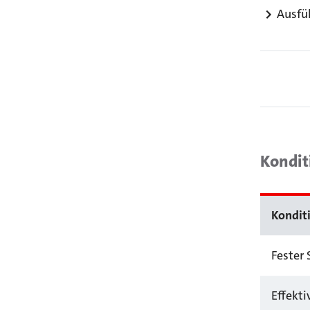
Ausfü
Kondit
Kondit
Fester 
Effekti