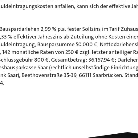
ldeintragungskosten anfallen, kann sich der effektive Ja
 Bauspardarlehen 2,99 % p.a. fester Sollzins im Tarif Zuhau
3,33 % effektiver Jahreszins ab Zuteilung ohne Kosten eine
uldeintragung, Bausparsumme 50.000 €, Nettodarlehens
 142 monatliche Raten von 250 € zzgl. letzter anteiliger R
schlussgebühr 800 €, Gesamtbetrag: 36.167,94 €; Darlehe
sbausparkasse Saar (rechtlich unselbständige Einrichtung
nk Saar), Beethovenstraße 35-39, 66111 Saarbrücken. Stan
4.