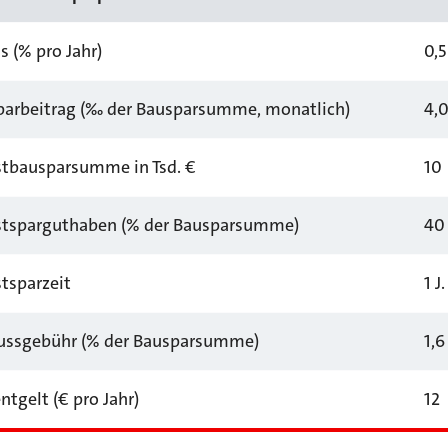
s (% pro Jahr)
0,5
parbeitrag (‰ der Bausparsumme, monatlich)
4,
tbausparsumme in Tsd. €
10
tsparguthaben (% der Bausparsumme)
40
tsparzeit
1 J
ussgebühr (% der Bausparsumme)
1,6
ntgelt (€ pro Jahr)
12