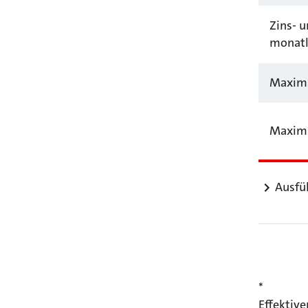
Zins- 
monatl
Maxima
Maxima
Ausfü
*
Effektive