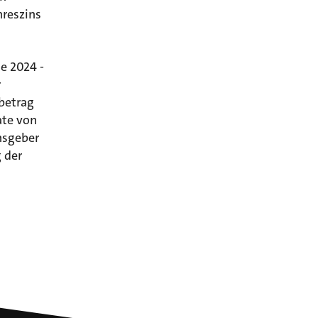
hreszins
se 2024 -
r
betrag
ate von
nsgeber
 der
d