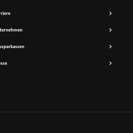
riere
ternehmen
usparkassen
esse