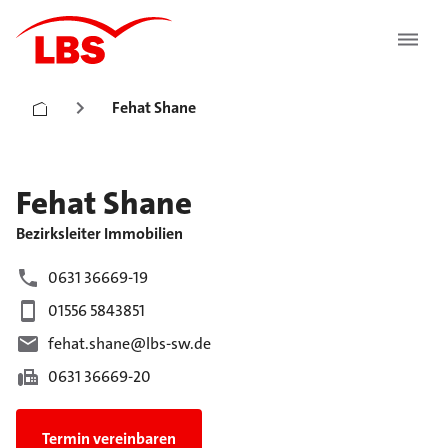
Fehat Shane
Fehat
Shane
Bezirksleiter Immobilien
0631 36669-19
01556 5843851
fehat.shane@lbs-sw.de
0631 36669-20
Termin vereinbaren