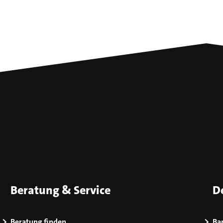
Beratung & Service
D
Beratung finden
Bar