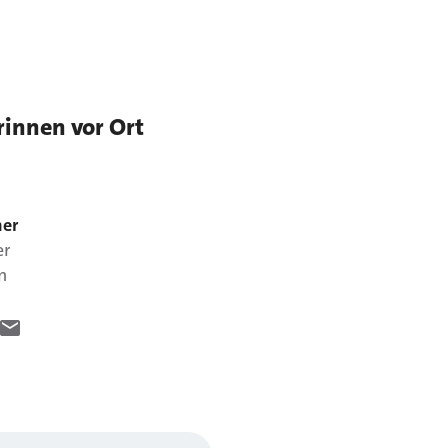
rinnen vor Ort
er
er
n