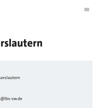
rslautern
serslautern
n@lbs-sw.de