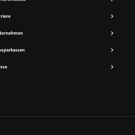
riere
ternehmen
usparkassen
esse