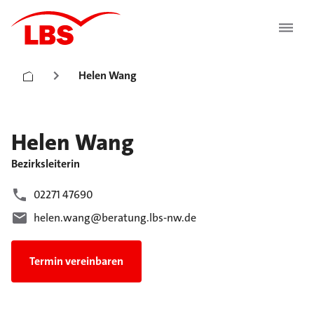
Helen Wang
Helen
Wang
Bezirksleiterin
02271 47690
helen.wang@beratung.lbs-nw.de
Termin vereinbaren